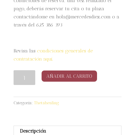
Condiciones de reserva: una vez realizado el
pago, deberás reservar tu cita o tu plaza
contactándome en hola@mercedesdiez.com o a
través del 625 386 393
Revisa las
condiciones generales de
contratación aquí.
Pack
AÑADIR AL CARRITO
5
Sesiones
de
Categoría:
Thetahealing
Thetahealing
cantidad
Descripción