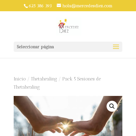
625 386 393
hola@mercedesdiez.com
Seleccionar página
Inicio
/
Thetahealing
/ Pack 5 Sesiones de
Thetahealing