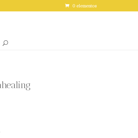
0 elementos
ahealing
*