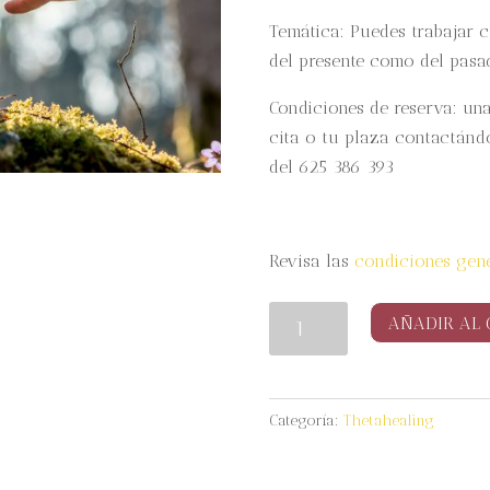
Temática: Puedes trabajar c
del presente como del pasa
Condiciones de reserva: una
cita o tu plaza contactán
del 625 386 393
Revisa las
condiciones gene
Sesión
AÑADIR AL 
de
Thetahealing
cantidad
Categoría:
Thetahealing