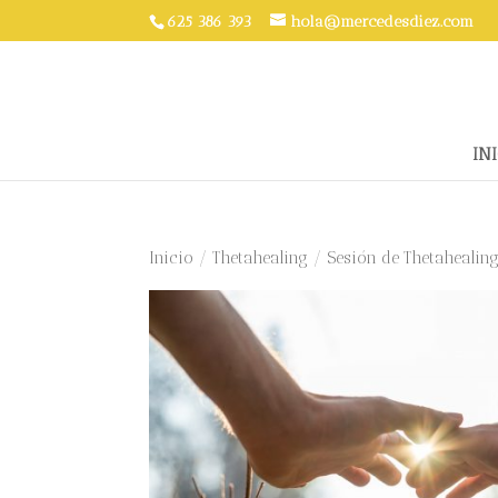
625 386 393
hola@mercedesdiez.com
INI
Inicio
/
Thetahealing
/ Sesión de Thetahealin